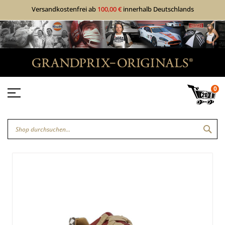
Versandkostenfrei ab
100,00 €
innerhalb Deutschlands
0
SUC
Zum
Zum
Ende
Anfang
der
der
Bildgalerie
Bildgalerie
springen
springen