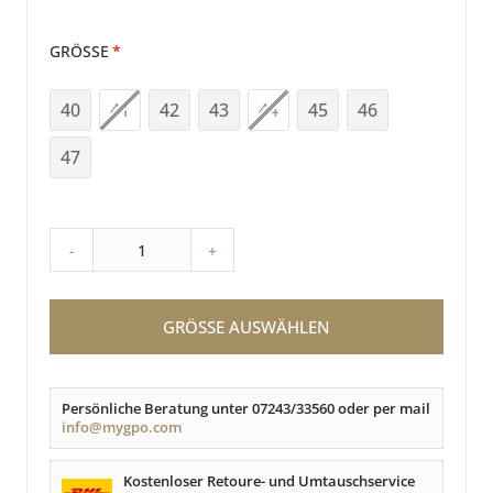
GRÖSSE
40
41
42
43
44
45
46
47
-
+
GRÖSSE AUSWÄHLEN
Persönliche Beratung unter 07243/33560 oder per mail
info@mygpo.com
Kostenloser Retoure- und Umtauschservice