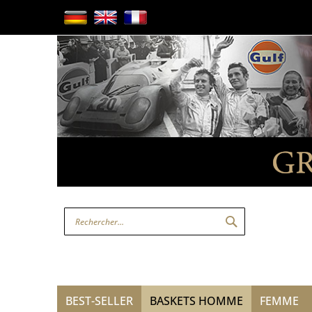
Allez
au
contenu
RECHERCHER
BEST-SELLER
BASKETS HOMME
FEMME