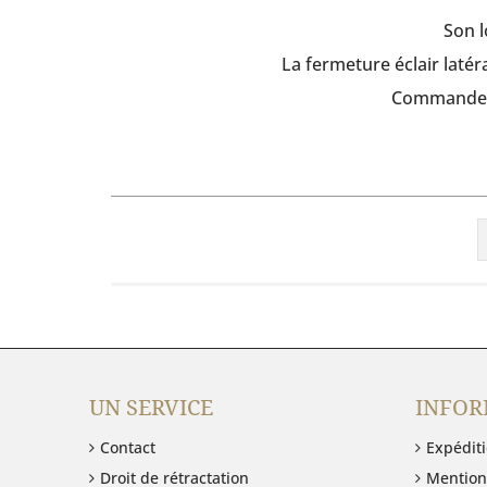
Son l
La fermeture éclair latéra
Commandez d
M
/
M
UN SERVICE
INFOR
Contact
Expéditi
Droit de rétractation
Mention