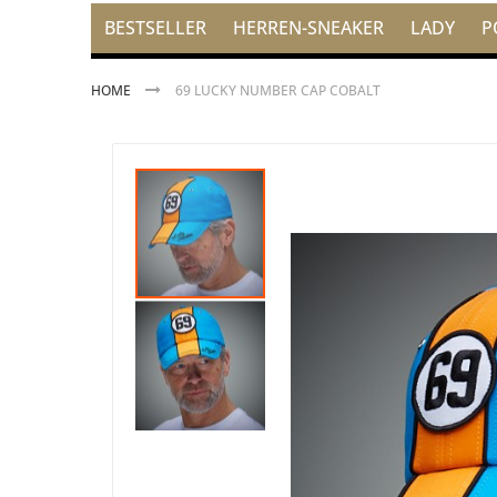
BESTSELLER
HERREN-SNEAKER
LADY
P
HOME
69 LUCKY NUMBER CAP COBALT
Zum
Zum
Ende
Anfang
der
der
Bildgalerie
Bildgalerie
springen
springen