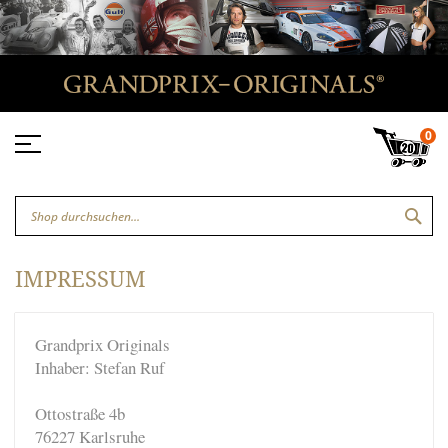
0
SUC
IMPRESSUM
Grandprix Originals
Inhaber: Stefan Ruf
Ottostraße 4b
76227 Karlsruhe