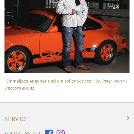
"Einmaliges Angebot und ein toller Service!"
Dr. Peter Worm /
Sinocord events
SERVICE
FOLGE UNS AUF