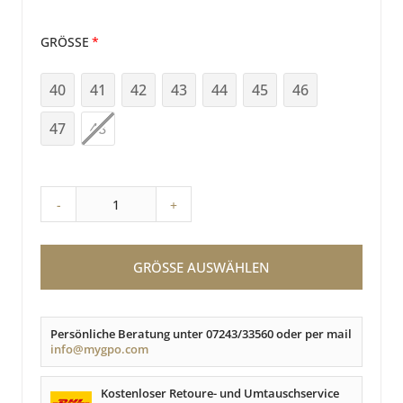
GRÖSSE
40
41
42
43
44
45
46
47
48
-
+
GRÖSSE AUSWÄHLEN
Persönliche Beratung unter 07243/33560 oder per mail
info@mygpo.com
Kostenloser Retoure- und Umtauschservice