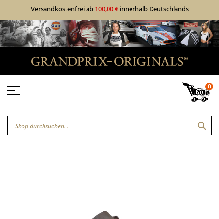
Versandkostenfrei ab
100,00 €
innerhalb Deutschlands
0
SUC
Zum
Zum
Ende
Anfang
der
der
Bildgalerie
Bildgalerie
springen
springen