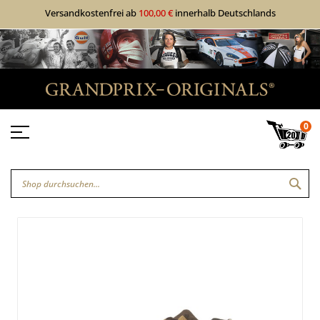
Versandkostenfrei ab
100,00 €
innerhalb Deutschlands
0
SUC
Zum
Zum
Ende
Anfang
der
der
Bildgalerie
Bildgalerie
springen
springen