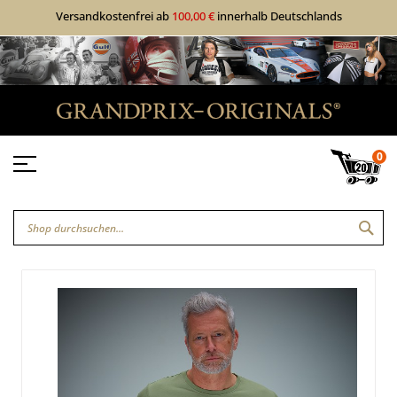
Versandkostenfrei ab
100,00 €
innerhalb Deutschlands
0
SUC
Zum
Zum
Ende
Anfang
der
der
Bildgalerie
Bildgalerie
springen
springen