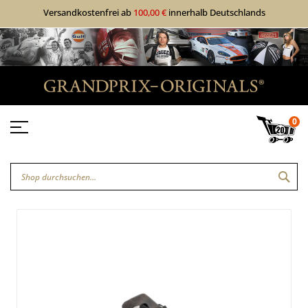
Versandkostenfrei ab
100,00 €
innerhalb Deutschlands
0
SUC
Zum
Zum
Ende
Anfang
der
der
Bildgalerie
Bildgalerie
springen
springen