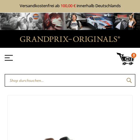
Versandkostenfrei ab
100,00 €
innerhalb Deutschlands
0
SUC
Zum
Zum
Ende
Anfang
der
der
Bildgalerie
Bildgalerie
springen
springen