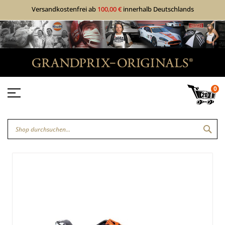
Versandkostenfrei ab
100,00 €
innerhalb Deutschlands
0
SUC
Zum
Zum
Ende
Anfang
der
der
Bildgalerie
Bildgalerie
springen
springen